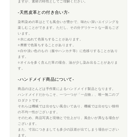
ますが、素材の特性としてご理解ください。
-天然皮革との付き合い方-
染料染めの革はとても風合いが豊かで、味わい深いエイジングを
楽しむことができます。ただし、その分デリケートな一面もござ
います。
○水にぬれて色落ちすることがあります。
○摩擦で色落ちすることがあります。
○白や淡い色のもの（服やハンカチ等）に色移りすることがあり
ます。
○オイルを多く含んだ革の場合、油が少し染み出ることがありま
す。
-ハンドメイド商品について-
商品のほとんどは手作業によるハンドメイド製品となります。
ハンドメイドだからこそ、一つ一つが「一点物」、唯一無二のプ
ロダクトです。
それらは機械では出せない風合いであり、機械では出せない独特
の不均一性がございます。
そのため、商品写真と現物とで仕上がり、風合いが異なる場合が
ございます。
また、寸法につきましても多少の誤差が出てしまう場合がござい
ます。