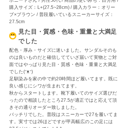
ボニートさん / 男性50代 / 商品の使いみち：自分用 /
購入サイズ：L+(27.5~28cm) / 購入カラー：オリー
ブ×ブラウン / 普段履いているスニーカーサイズ：
27.5cm
見た目・質感・色味・重量と大満足
でした
配色・厚み・サイズに迷いました。サンダルそのも
のは良いものだと確信してていざ届いて実物とご対
面ではやっぱり見た目・質感・色味・重量と大満足
でした(ᵔᴥᵔ)
足馴染みを家の中で約20時間ほど履いてます。既に
良い感じにシワが生まれてます。
秋からスタートします。靴下履いてのサイズ選びだ
ったので相談したところ27.5が適正ではと応えて頂
きその通りオーダー致しました。
バッチリでした。普段はスニーカーで27を履いてま
す。実寸では26ほどですが甲高幅広のこの足には