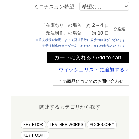
ミニナスカン希望
2～4
「在庫あり」の場合
約
日
で発送
10
「受注制作」の場合
約
日
※注文状況や時期によって発送日数に多少の前後がございます
※受注制作はオーダーをいただいてからの制作となります
ウィッシュリストに追加する »
関連するカテゴリから探す
KEY HOOK
LEATHER WORKS
ACCESSORY
KEY HOOK F